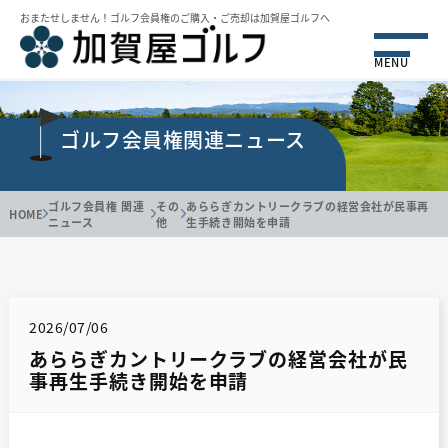
おまたせしません！ゴルフ会員権のご購⼊・ご売却は加賀屋ゴルフへ
MENU
ゴルフ会員権関連ニュース
ゴルフ会員権 関連
その
あららぎカントリークラブの経営会社が民事再
HOME
ニュース
他
生手続き開始を申請
2026/07/06
あららぎカントリークラブの経営会社が民
事再生手続き開始を申請