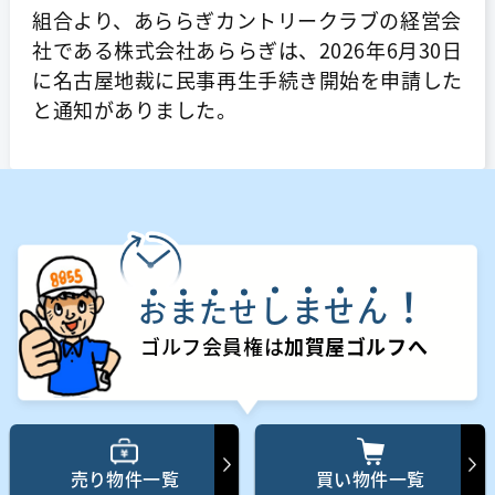
組合より、あららぎカントリークラブの経営会
社である株式会社あららぎは、2026年6月30日
に名古屋地裁に民事再生手続き開始を申請した
と通知がありました。
！
し
ま
せ
ん
お
ま
た
せ
ゴルフ会員権は
加賀屋ゴルフへ
売り物件一覧
買い物件一覧